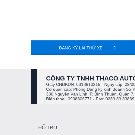
ĐĂNG KÝ LÁI THỬ XE
CÔNG TY TNHH THACO AUTO
Giấy CNĐKDN: 0318610215 - Ngày cấp: 09/0
Cơ quan cấp: Phòng Đăng ký kinh doanh Sở 
330 Nguyễn Văn Linh, P. Bình Thuận, Quận 7,
Điện thoại: 0938806771 - Fax: 0283 83 83839
HỖ TRỢ